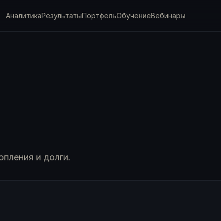
Аналитика
Результаты
Портфель
Обучение
Вебинары
опления и долги.