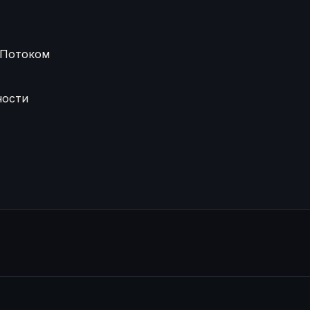
 Потоком
ности